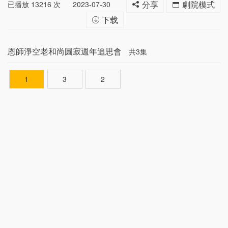
已播放
13216
次
2023-07-30
分享
劇院模式
下载
恩師淨空老和尚圓寂週年追思會
共3集
1
3
2