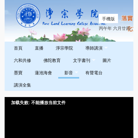
手機版
丙午年 六月廿四
首頁
直播
淨宗學院
導師講演
六和共修
佛陀教育
文字書刊
圖片
墨寶
蓮池海會
影音
有聲電台
講演全集
加载失败: 不能播放当前文件