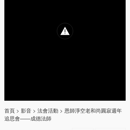
首頁
>
影音
>
法會活動
>
恩師淨空老和尚圓寂週年
追思會——成德法師