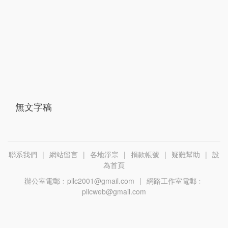
無文字稿
聯系我們
|
網站留言
|
各地淨宗
|
捐款帳號
|
疑難幫助
|
設
為首頁
辦公室電郵﹕pllc2001@gmail.com
|
網路工作室電郵﹕
pllcweb@gmail.com