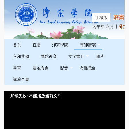
手機版
丙午年 六月廿五
首頁
直播
淨宗學院
導師講演
六和共修
佛陀教育
文字書刊
圖片
墨寶
蓮池海會
影音
有聲電台
講演全集
加载失败: 不能播放当前文件