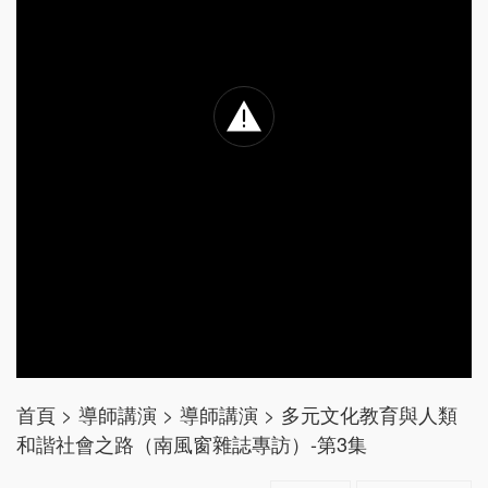
首頁
>
導師講演
>
導師講演
>
多元文化教育與人類
和諧社會之路（南風窗雜誌專訪）-第3集