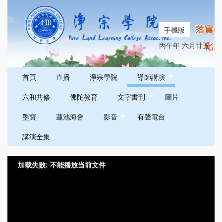
手機版
丙午年 六月廿五
首頁
直播
淨宗學院
導師講演
六和共修
佛陀教育
文字書刊
圖片
墨寶
蓮池海會
影音
有聲電台
講演全集
加载失败: 不能播放当前文件