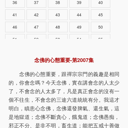
36
37
38
39
40
41
42
43
44
45
46
47
48
49
50
51
52
53
54
55
56
57
58
59
60
念佛的心態重要-第2007集
61
62
63
64
65
念佛的心態重要，跟禪宗宗門的義趣是相同
66
67
68
69
70
的，你會念嗎？今天念佛，實在講會念的人太少
71
72
73
74
75
了，不會念的人太多了，凡是真正會念的沒有一
個不往生，不會念的三途六道統統有分。我這才
76
77
78
79
80
明白，瞋恚心念佛，念佛還發脾氣、還生氣，這
81
82
83
84
85
是地獄道；念佛不斷貪心，餓鬼道；念佛愚痴，
邪正不分、是非不明，畜生道；能把五戒十善做
86
87
88
89
90