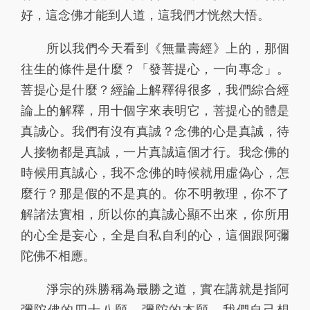
好，這念佛才能到人道，這我們才恍然大悟。
91
92
93
94
95
所以我們今天看到《無量壽經》上的，那個
96
97
98
99
100
往生的條件是什麼？「發菩提心，一向專念」。
101
102
103
104
105
菩提心是什麼？經論上解釋得很多，我們綜合經
論上的解釋，用十個字來表明它，菩提心的體是
106
107
108
109
110
真誠心。我們有沒有真誠？念佛的心是真誠，待
111
112
113
114
115
人接物都是真誠，一片真誠這個才行。我念佛的
時候用真誠心，我不念佛的時候就用虛偽心，怎
116
117
118
119
120
麼行？那是假的不是真的。你不明教理，你不了
121
122
123
124
125
解諸法實相，所以你的真誠心顯不出來，你所用
126
127
128
129
130
的心全是妄心，全是自私自利的心，這個跟阿彌
陀佛不相應。
131
132
133
134
135
淨宗的殊勝稱為最勝之道，實在講就是指阿
136
137
138
139
140
彌陀佛的四十八願，彌陀的本願。我們自己想