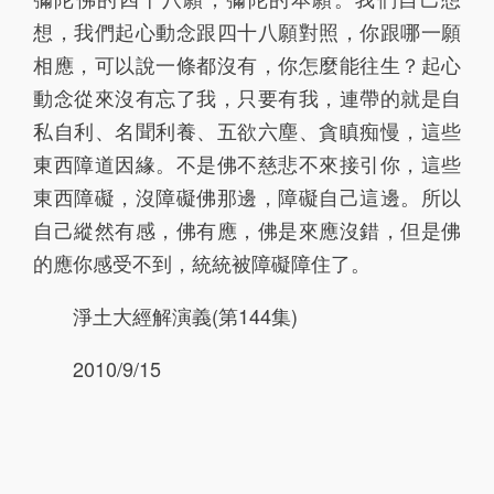
141
142
143
144
145
想，我們起心動念跟四十八願對照，你跟哪一願
相應，可以說一條都沒有，你怎麼能往生？起心
146
147
148
149
150
動念從來沒有忘了我，只要有我，連帶的就是自
151
152
153
154
155
私自利、名聞利養、五欲六塵、貪瞋痴慢，這些
156
157
158
159
160
東西障道因緣。不是佛不慈悲不來接引你，這些
東西障礙，沒障礙佛那邊，障礙自己這邊。所以
161
162
163
164
165
自己縱然有感，佛有應，佛是來應沒錯，但是佛
166
167
168
169
170
的應你感受不到，統統被障礙障住了。
171
172
173
174
175
淨土大經解演義(第144集)
176
177
178
179
180
2010/9/15
181
182
183
184
185
186
187
188
189
190
191
192
193
194
195