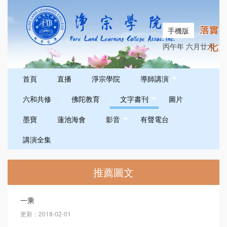
手機版
丙午年 六月廿六
首頁
直播
淨宗學院
導師講演
六和共修
佛陀教育
文字書刊
圖片
墨寶
蓮池海會
影音
有聲電台
講演全集
推薦圖文
一乘
更新：2018-02-01