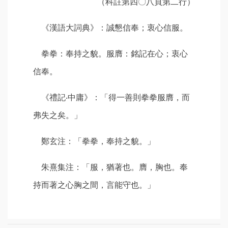
（科註第四〇八頁第二行）
《漢語大詞典》：誠懇信奉；衷心信服。
拳拳：奉持之貌。服膺：銘記在心；衷心
信奉。
《禮記‧中庸》：「得一善則拳拳服膺，而
弗失之矣。」
鄭玄注：「拳拳，奉持之貌。」
朱熹集注：「服，猶著也。膺，胸也。奉
持而著之心胸之間，言能守也。」