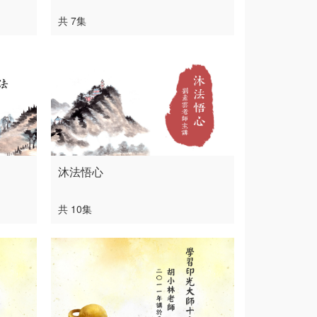
共 7集
沐法悟心
共 10集