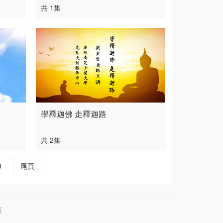
共 1集
學釋迦佛 走釋迦路
共 2集
3
尾頁
頁