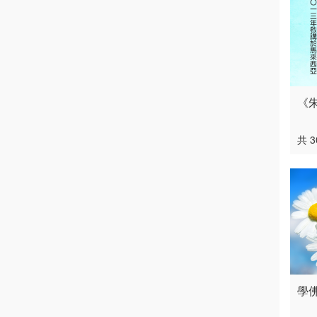
《
共 
學