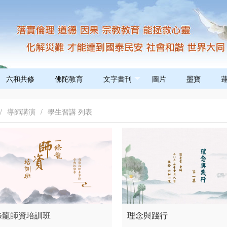
六和共修
佛陀教育
文字書刊
圖片
墨寶
/
導師講演
/
學生習講 列表
條龍師資培訓班
理念與踐行