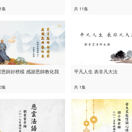
41集
共 11集
習恩師好榜樣 感謝恩師教化我
平凡人生 表非凡大法
10集
共 1集