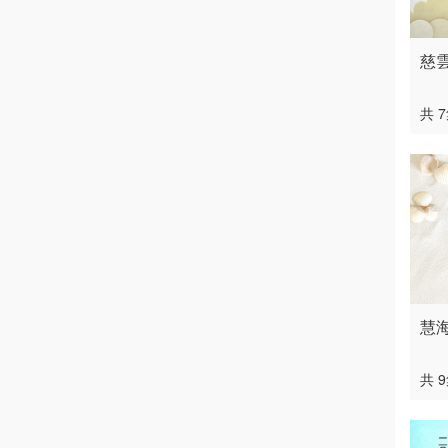
慈
共 
慧
共 