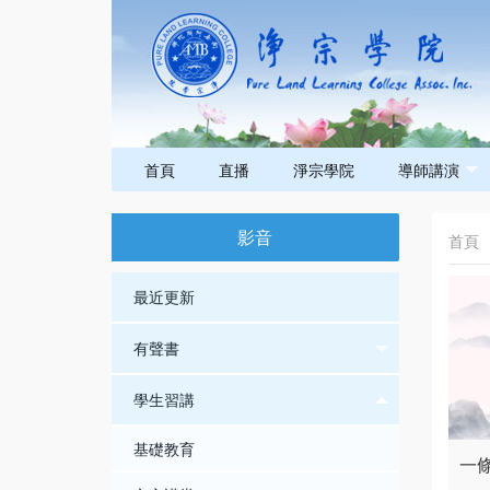
首頁
直播
淨宗學院
導師講演
影音
首頁
最近更新
有聲書
學生習講
基礎教育
一