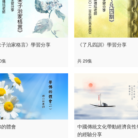
朱子治家格言》學習分享
《了凡四訓》學習分享
30集
共 29集
佛的體會
中國傳統文化帶動經濟良性
的經驗分享