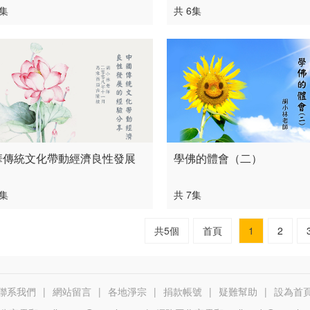
7集
共 6集
華傳統文化帶動經濟良性發展
學佛的體會（二）
2集
共 7集
共5個
首頁
1
2
聯系我們
|
網站留言
|
各地淨宗
|
捐款帳號
|
疑難幫助
|
設為首