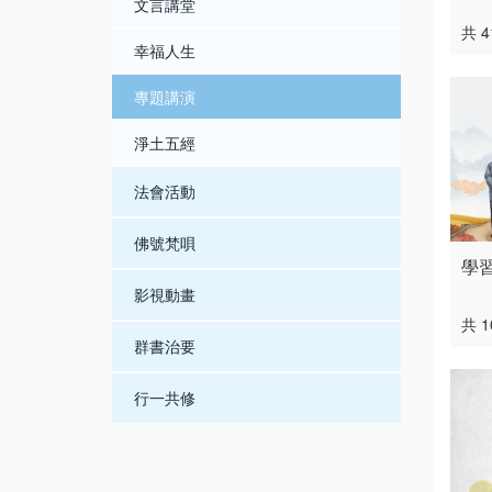
文言講堂
共 
幸福人生
專題講演
淨土五經
法會活動
佛號梵唄
學
影視動畫
共 
群書治要
行一共修