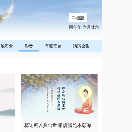
手機版
丙午年 六月廿六
蓮池海會
影音
有聲電台
講演全集
釋迦所以興出世 唯說彌陀本願海