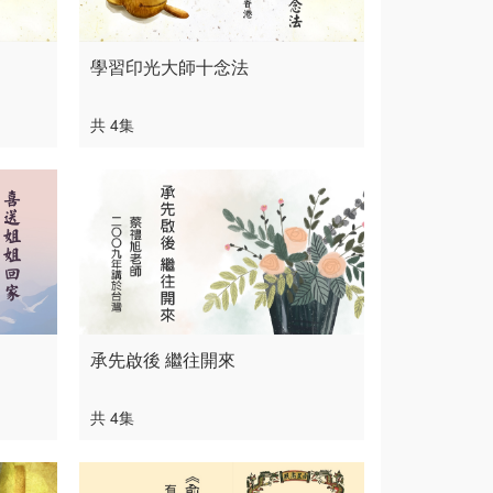
學習印光大師十念法
共 4集
承先啟後 繼往開來
共 4集