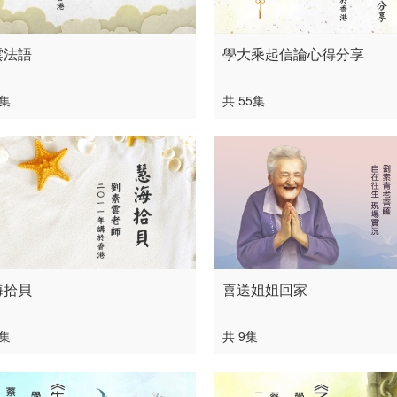
雲法語
學大乘起信論心得分享
7集
共 55集
海拾貝
喜送姐姐回家
9集
共 9集