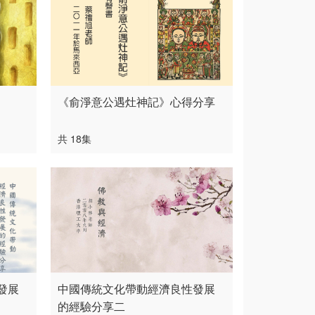
《俞淨意公遇灶神記》心得分享
共 18集
發展
中國傳統文化帶動經濟良性發展
的經驗分享二